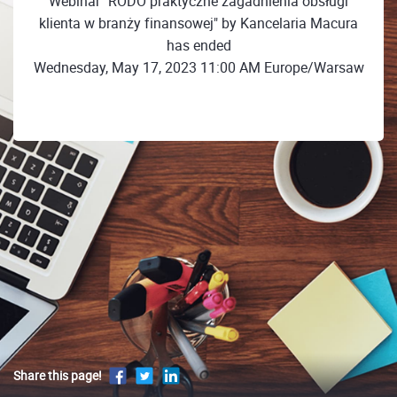
Webinar "RODO praktyczne zagadnienia obsługi
klienta w branży finansowej" by Kancelaria Macura
has ended
Wednesday, May 17, 2023 11:00 AM Europe/Warsaw
Share this page!